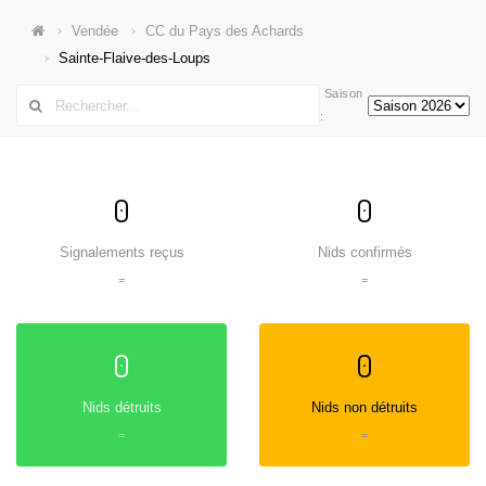
Vendée
CC du Pays des Achards
Sainte-Flaive-des-Loups
Saison
:
0
0
Signalements reçus
Nids confirmés
=
=
0
0
Nids détruits
Nids non détruits
=
=