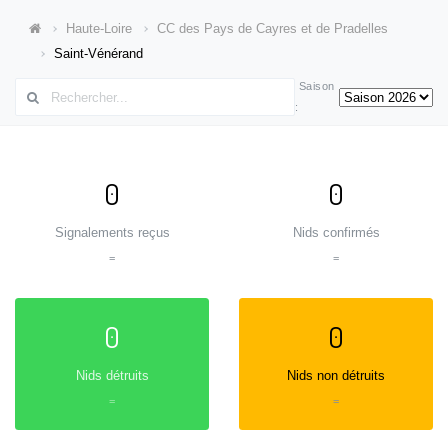
Haute-Loire
CC des Pays de Cayres et de Pradelles
Saint-Vénérand
Saison
:
0
0
Signalements reçus
Nids confirmés
=
=
0
0
Nids détruits
Nids non détruits
=
=