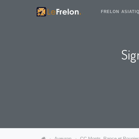
FRELON ASIAT
Sig
Aveyron
CC Monts, Rance et Rougier