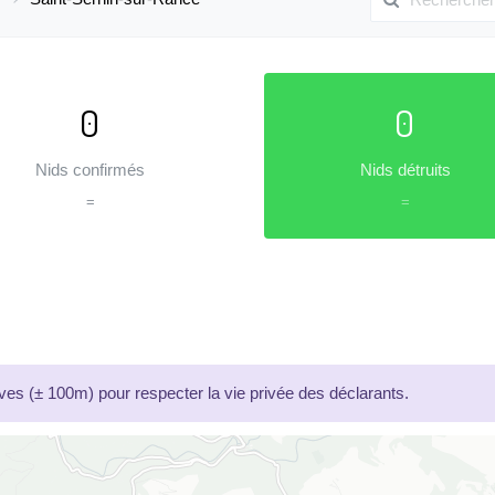
0
0
Nids confirmés
Nids détruits
=
=
es (± 100m) pour respecter la vie privée des déclarants.