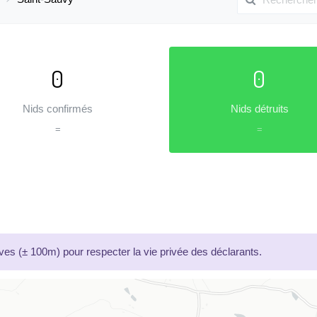
0
0
Nids confirmés
Nids détruits
=
=
es (± 100m) pour respecter la vie privée des déclarants.