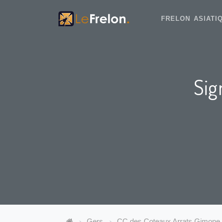
FRELON ASIAT
Sig
Gers
CC des Coteaux Arrats Gimone