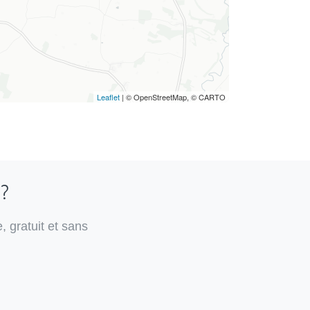
Leaflet
| © OpenStreetMap, © CARTO
 ?
, gratuit et sans