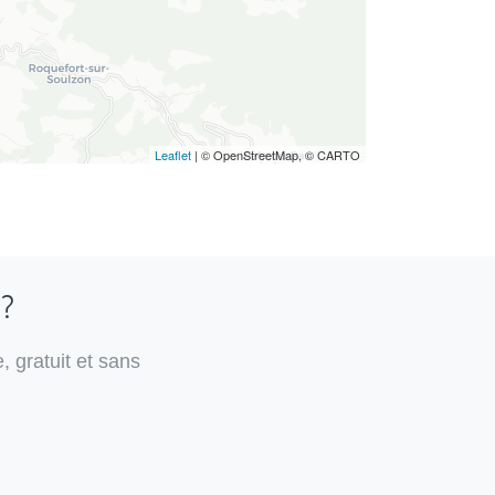
Leaflet
| © OpenStreetMap, © CARTO
 ?
, gratuit et sans