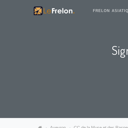
FRELON ASIAT
Sig
Aveyron
CC de la Muse et des Raspe