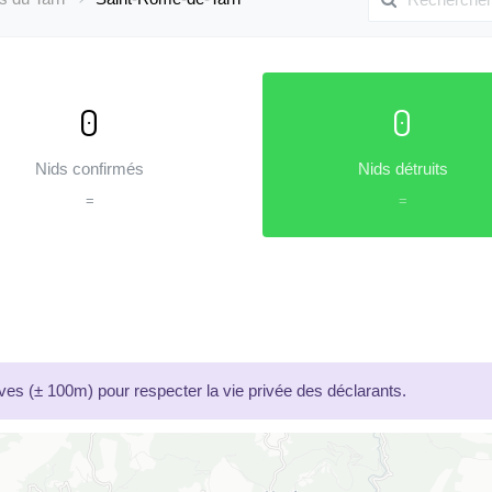
0
0
Nids confirmés
Nids détruits
=
=
es (± 100m) pour respecter la vie privée des déclarants.