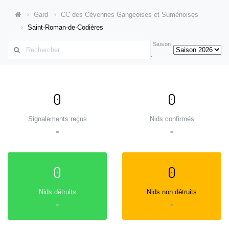
Gard
CC des Cévennes Gangeoises et Suménoises
Saint-Roman-de-Codières
Saison
:
0
0
Signalements reçus
Nids confirmés
=
=
0
0
Nids détruits
Nids non détruits
=
=