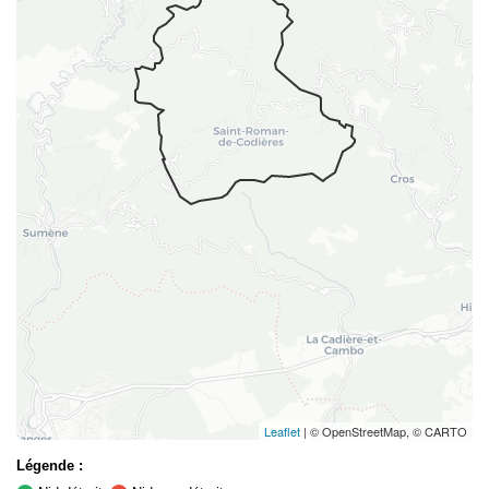
Leaflet
| © OpenStreetMap, © CARTO
Légende :