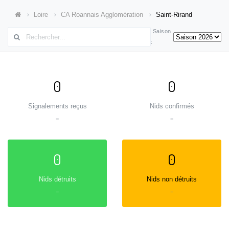
Loire
CA Roannais Agglomération
Saint-Rirand
Saison
:
0
0
Signalements reçus
Nids confirmés
=
=
0
0
Nids détruits
Nids non détruits
=
=