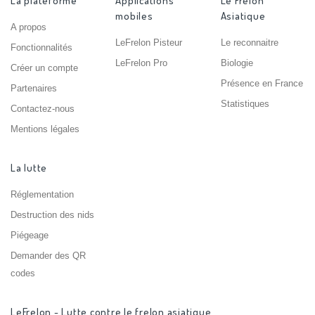
La plateforme
Applications
Le Frelon
mobiles
Asiatique
A propos
LeFrelon Pisteur
Le reconnaitre
Fonctionnalités
LeFrelon Pro
Biologie
Créer un compte
Présence en France
Partenaires
Statistiques
Contactez-nous
Mentions légales
La lutte
Réglementation
Destruction des nids
Piégeage
Demander des QR
codes
LeFrelon - Lutte contre le frelon asiatique