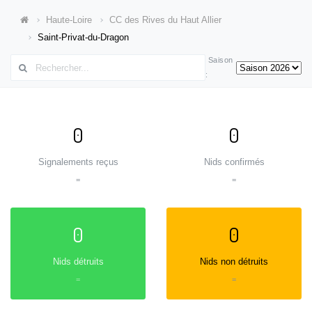
Haute-Loire
CC des Rives du Haut Allier
Saint-Privat-du-Dragon
Saison
:
0
0
Signalements reçus
Nids confirmés
=
=
0
0
Nids détruits
Nids non détruits
=
=