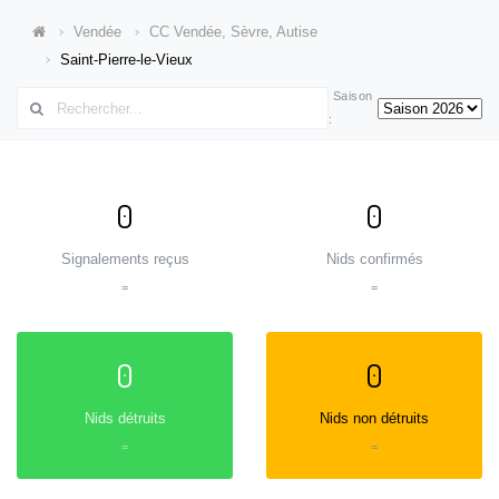
Vendée
CC Vendée, Sèvre, Autise
Saint-Pierre-le-Vieux
Saison
:
0
0
Signalements reçus
Nids confirmés
=
=
0
0
Nids détruits
Nids non détruits
=
=