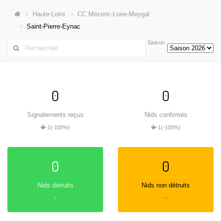
Haute-Loire
CC Mézenc-Loire-Meygal
Saint-Pierre-Eynac
Saison
:
0
0
Signalements reçus
Nids confirmés
-1
(-100%)
-1
(-100%)
0
0
Nids détruits
Nids non détruits
=
=