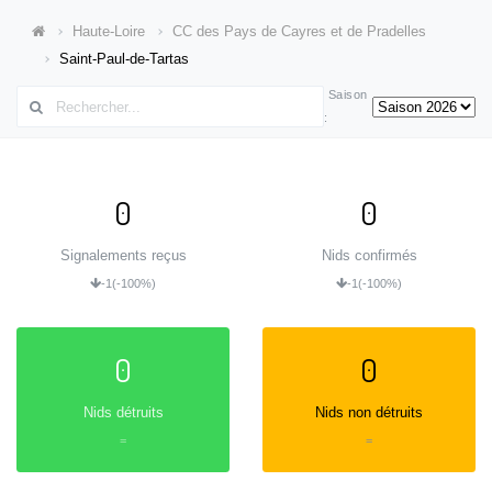
Haute-Loire
CC des Pays de Cayres et de Pradelles
Saint-Paul-de-Tartas
Saison
:
0
0
Signalements reçus
Nids confirmés
-1
(-100%)
-1
(-100%)
0
0
Nids détruits
Nids non détruits
=
=