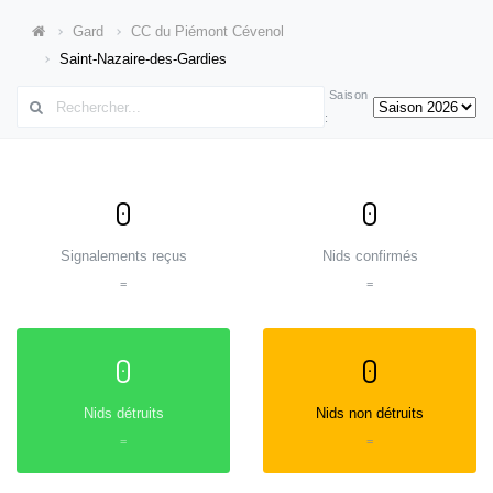
Gard
CC du Piémont Cévenol
Saint-Nazaire-des-Gardies
Saison
:
0
0
Signalements reçus
Nids confirmés
=
=
0
0
Nids détruits
Nids non détruits
=
=