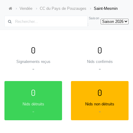
Vendée
CC du Pays de Pouzauges
Saint-Mesmin
Saison
:
0
0
Signalements reçus
Nids confirmés
=
=
0
0
Nids détruits
Nids non détruits
=
=