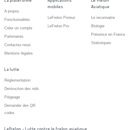
La plateforme
Applications
Le Frelon
mobiles
Asiatique
A propos
LeFrelon Pisteur
Le reconnaitre
Fonctionnalités
LeFrelon Pro
Biologie
Créer un compte
Présence en France
Partenaires
Statistiques
Contactez-nous
Mentions légales
La lutte
Réglementation
Destruction des nids
Piégeage
Demander des QR
codes
LeFrelon - Lutte contre le frelon asiatique