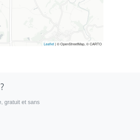
Leaflet
| © OpenStreetMap, © CARTO
 ?
, gratuit et sans