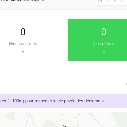
0
0
Nids confirmés
Nids détruits
=
=
es (± 100m) pour respecter la vie privée des déclarants.