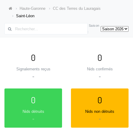
Haute-Garonne
CC des Terres du Lauragais
Saint-Léon
Saison
:
0
0
Signalements reçus
Nids confirmés
=
=
0
0
Nids détruits
Nids non détruits
=
=