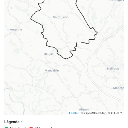
Leaflet
| © OpenStreetMap, © CARTO
Légende :