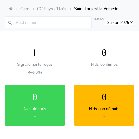
Gard
CC Pays d'Uzès
Saint-Laurent-la-Vernède
Saison
:
1
0
Signalements reçus
Nids confirmés
+1
(0%)
=
0
0
Nids détruits
Nids non détruits
=
=