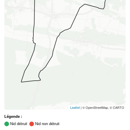
Leaflet
| © OpenStreetMap, © CARTO
Légende :
Nid détruit
Nid non détruit