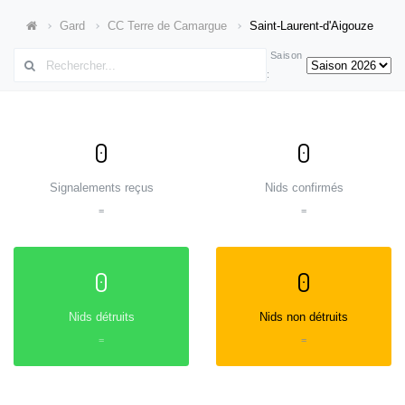
Gard
CC Terre de Camargue
Saint-Laurent-d'Aigouze
Saison
:
0
0
Signalements reçus
Nids confirmés
=
=
0
0
Nids détruits
Nids non détruits
=
=