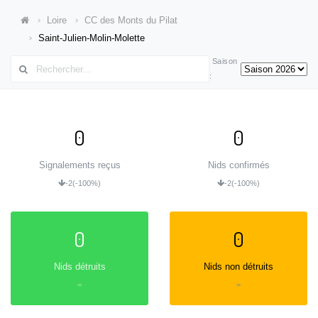
Loire
CC des Monts du Pilat
Saint-Julien-Molin-Molette
Saison
:
0
0
Signalements reçus
Nids confirmés
-2
(-100%)
-2
(-100%)
0
0
Nids détruits
Nids non détruits
=
=