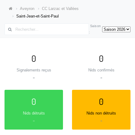
Aveyron
CC Larzac et Vallées
Saint-Jean-et-Saint-Paul
Saison
:
0
0
Signalements reçus
Nids confirmés
=
=
0
0
Nids détruits
Nids non détruits
=
=