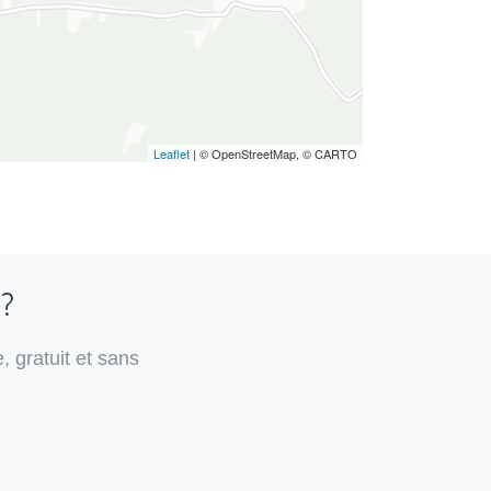
Leaflet
| © OpenStreetMap, © CARTO
 ?
, gratuit et sans