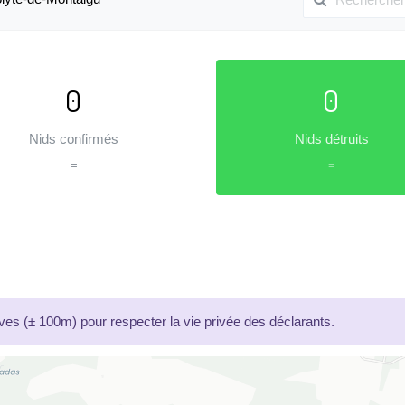
0
0
Nids confirmés
Nids détruits
=
=
es (± 100m) pour respecter la vie privée des déclarants.