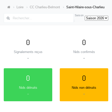
Loire
CC Charlieu-Belmont
Saint-Hilaire-sous-Charlieu
Saison
:
0
0
Signalements reçus
Nids confirmés
=
=
0
0
Nids détruits
Nids non détruits
=
=