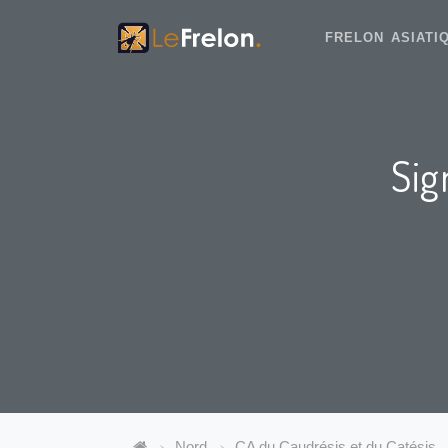
FRELON ASIAT
Sig
Nord
CA du Caudrésis et du Catésis