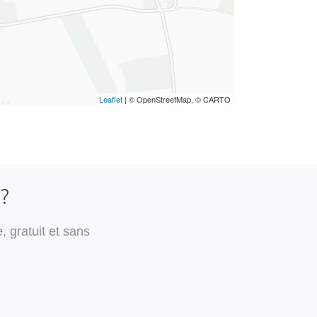
Leaflet
| © OpenStreetMap, © CARTO
 ?
, gratuit et sans