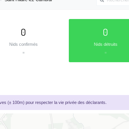
0
0
Nids confirmés
Nids détruits
=
=
es (± 100m) pour respecter la vie privée des déclarants.