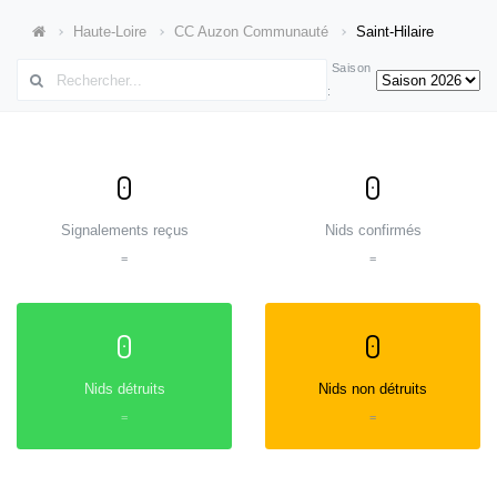
Haute-Loire
CC Auzon Communauté
Saint-Hilaire
Saison
:
0
0
Signalements reçus
Nids confirmés
=
=
0
0
Nids détruits
Nids non détruits
=
=