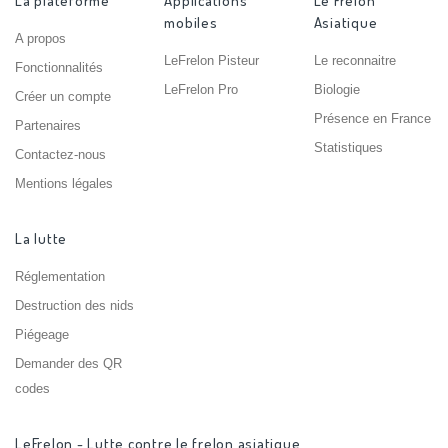
La plateforme
Applications
Le Frelon
mobiles
Asiatique
A propos
LeFrelon Pisteur
Le reconnaitre
Fonctionnalités
LeFrelon Pro
Biologie
Créer un compte
Présence en France
Partenaires
Statistiques
Contactez-nous
Mentions légales
La lutte
Réglementation
Destruction des nids
Piégeage
Demander des QR
codes
LeFrelon - Lutte contre le frelon asiatique