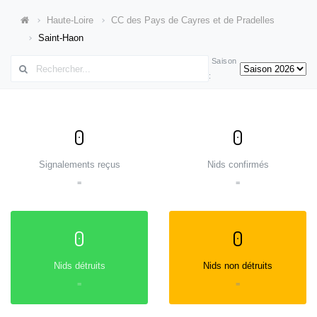
Haute-Loire
CC des Pays de Cayres et de Pradelles
Saint-Haon
Saison
:
0
0
Signalements reçus
Nids confirmés
=
=
0
0
Nids détruits
Nids non détruits
=
=