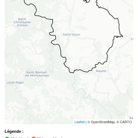
Leaflet
| © OpenStreetMap, © CARTO
Légende :