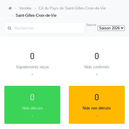
Vendée
CA du Pays de Saint-Gilles-Croix-de-Vie
Saint-Gilles-Croix-de-Vie
Saison
:
0
0
Signalements reçus
Nids confirmés
=
=
0
0
Nids détruits
Nids non détruits
=
=