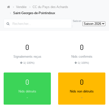
Vendée
CC du Pays des Achards
Saint-Georges-de-Pointindoux
Saison
:
0
0
Signalements reçus
Nids confirmés
-1
(-100%)
-1
(-100%)
0
0
Nids détruits
Nids non détruits
=
=