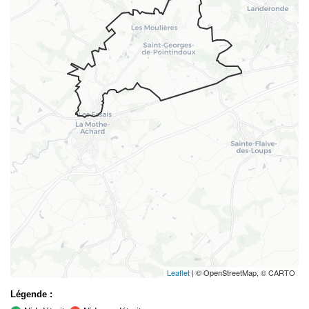
Leaflet
| © OpenStreetMap, © CARTO
Légende :