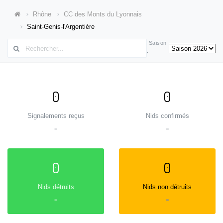
Rhône
CC des Monts du Lyonnais
Saint-Genis-l'Argentière
Saison
:
0
0
Signalements reçus
Nids confirmés
=
=
0
0
Nids détruits
Nids non détruits
=
=