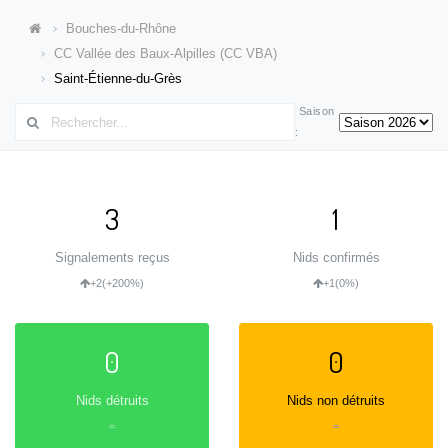
Bouches-du-Rhône
CC Vallée des Baux-Alpilles (CC VBA)
Saint-Étienne-du-Grès
Saison
:
3
1
Signalements reçus
Nids confirmés
+2
(+200%)
+1
(0%)
0
0
Nids détruits
Nids non détruits
=
=