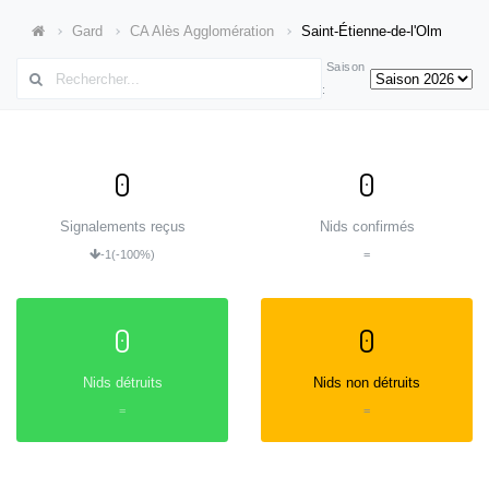
Gard
CA Alès Agglomération
Saint-Étienne-de-l'Olm
Saison
:
0
0
Signalements reçus
Nids confirmés
-1
(-100%)
=
0
0
Nids détruits
Nids non détruits
=
=