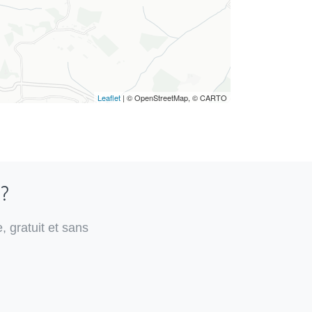
Leaflet
| © OpenStreetMap, © CARTO
 ?
, gratuit et sans