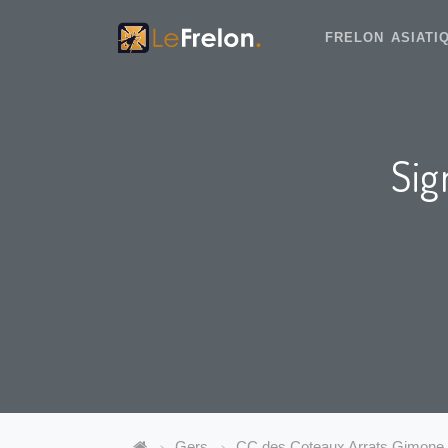
FRELON ASIAT
Sig
Gers
CC des Coteaux Arrats Gimone