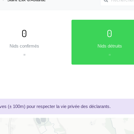
0
0
Nids confirmés
Nids détruits
=
=
es (± 100m) pour respecter la vie privée des déclarants.