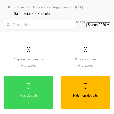
Loire
CA Loire Forez Agglomération (LFA)
Saint-Didier-sur-Rochefort
Saison
:
0
0
Signalements reçus
Nids confirmés
-1
(-100%)
-1
(-100%)
0
0
Nids détruits
Nids non détruits
=
=