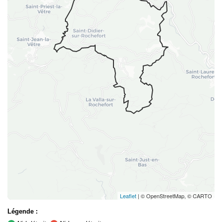
Leaflet
| © OpenStreetMap, © CARTO
Légende :