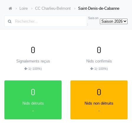
Loire
CC Charlieu-Belmont
Saint-Denis-de-Cabanne
Saison
:
0
0
Signalements reçus
Nids confirmés
-1
(-100%)
-1
(-100%)
0
0
Nids détruits
Nids non détruits
=
=