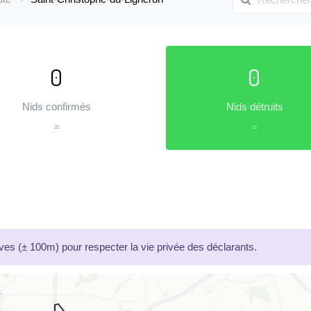
0
0
Nids confirmés
Nids détruits
=
=
es (± 100m) pour respecter la vie privée des déclarants.