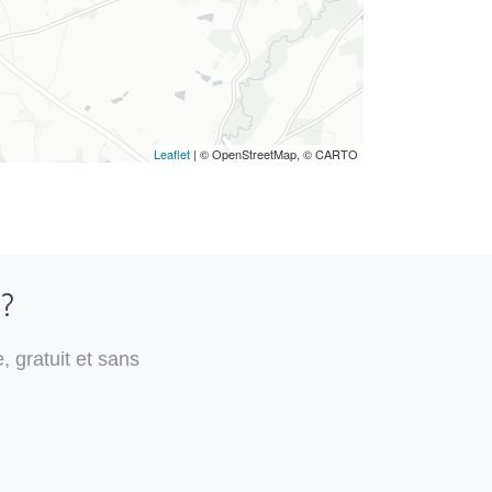
Leaflet
| © OpenStreetMap, © CARTO
 ?
, gratuit et sans