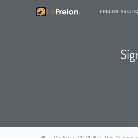
FRELON ASIAT
Sig
Vendée
CC Challans-Gois Communa