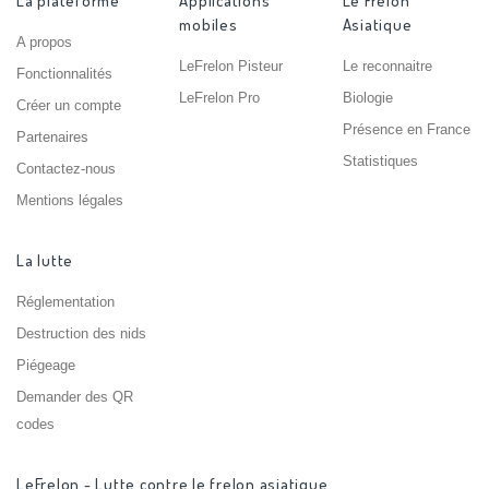
La plateforme
Applications
Le Frelon
mobiles
Asiatique
A propos
LeFrelon Pisteur
Le reconnaitre
Fonctionnalités
LeFrelon Pro
Biologie
Créer un compte
Présence en France
Partenaires
Statistiques
Contactez-nous
Mentions légales
La lutte
Réglementation
Destruction des nids
Piégeage
Demander des QR
codes
LeFrelon - Lutte contre le frelon asiatique