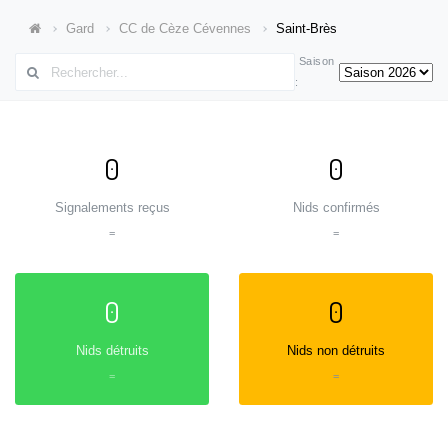
Gard
CC de Cèze Cévennes
Saint-Brès
Saison
:
0
0
Signalements reçus
Nids confirmés
=
=
0
0
Nids détruits
Nids non détruits
=
=