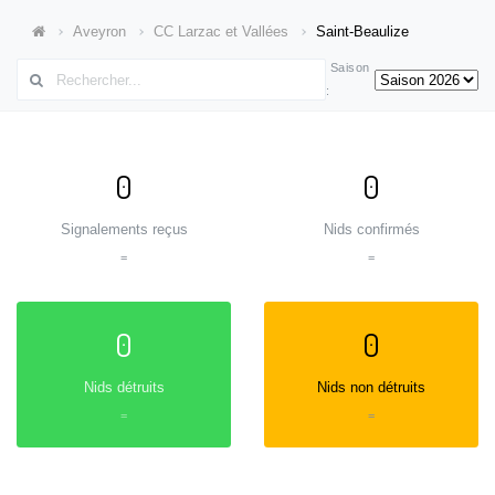
Aveyron
CC Larzac et Vallées
Saint-Beaulize
Saison
:
0
0
Signalements reçus
Nids confirmés
=
=
0
0
Nids détruits
Nids non détruits
=
=