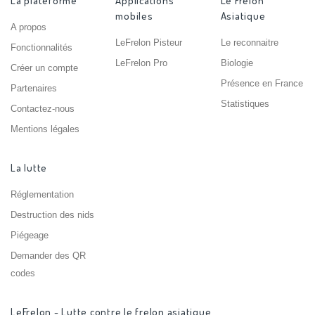
La plateforme
Applications
Le Frelon
mobiles
Asiatique
A propos
LeFrelon Pisteur
Le reconnaitre
Fonctionnalités
LeFrelon Pro
Biologie
Créer un compte
Présence en France
Partenaires
Statistiques
Contactez-nous
Mentions légales
La lutte
Réglementation
Destruction des nids
Piégeage
Demander des QR
codes
LeFrelon - Lutte contre le frelon asiatique