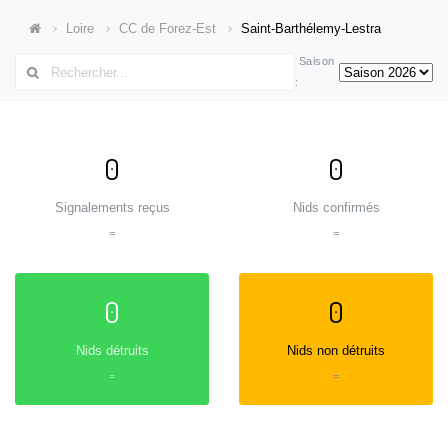
Loire
CC de Forez-Est
Saint-Barthélemy-Lestra
Saison
:
0
0
Signalements reçus
Nids confirmés
=
=
0
0
Nids détruits
Nids non détruits
=
=