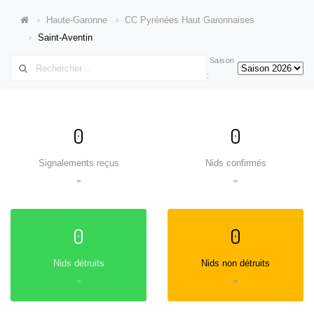
Haute-Garonne
CC Pyrénées Haut Garonnaises
Saint-Aventin
Saison
:
0
0
Signalements reçus
Nids confirmés
=
=
0
0
Nids détruits
Nids non détruits
=
=