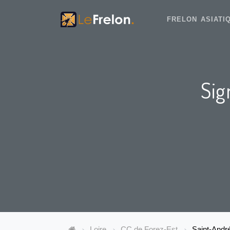
FRELON ASIAT
Sig
Loire
CC de Forez-Est
Saint-Andr