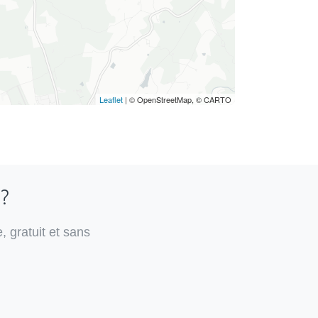
Leaflet
| © OpenStreetMap, © CARTO
 ?
, gratuit et sans