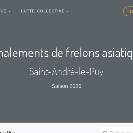
IQUE
LUTTE COLLECTIVE
S
nalements de frelons asiati
Saint-André-le-Puy
Saison 2026
é-le-Puy