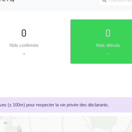
0
0
Nids confirmés
Nids détruits
=
=
es (± 100m) pour respecter la vie privée des déclarants.