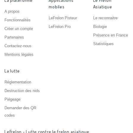
La plateforme
Applications
Le Frelon
mobiles
Asiatique
A propos
LeFrelon Pisteur
Le reconnaitre
Fonctionnalités
LeFrelon Pro
Biologie
Créer un compte
Présence en France
Partenaires
Statistiques
Contactez-nous
Mentions légales
La lutte
Réglementation
Destruction des nids
Piégeage
Demander des QR
codes
LeFrelon - Lutte contre le frelon asiatique