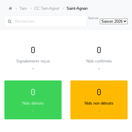
Tarn
CC Tarn-Agout
Saint-Agnan
Saison
:
0
0
Signalements reçus
Nids confirmés
=
=
0
0
Nids détruits
Nids non détruits
=
=