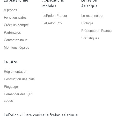
La plateforme
Applications
Le Frelon
mobiles
Asiatique
A propos
LeFrelon Pisteur
Le reconnaitre
Fonctionnalités
LeFrelon Pro
Biologie
Créer un compte
Présence en France
Partenaires
Statistiques
Contactez-nous
Mentions légales
La lutte
Réglementation
Destruction des nids
Piégeage
Demander des QR
codes
LeFrelon - Lutte contre le frelon asiatique