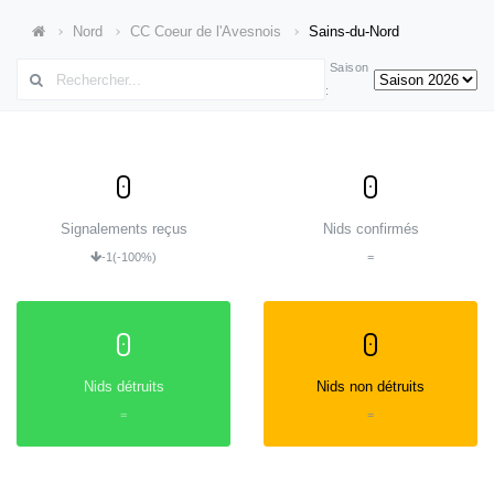
Nord
CC Coeur de l'Avesnois
Sains-du-Nord
Saison
:
0
0
Signalements reçus
Nids confirmés
-1
(-100%)
=
0
0
Nids détruits
Nids non détruits
=
=