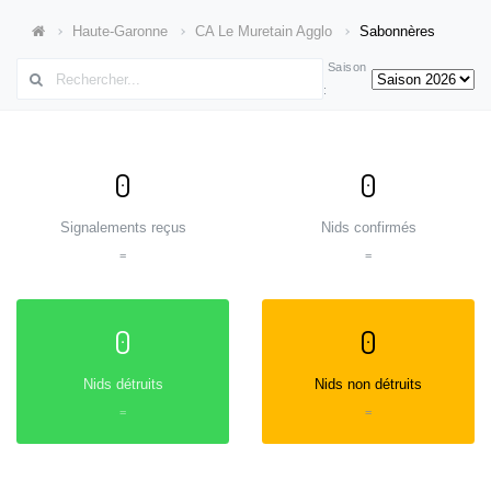
Haute-Garonne
CA Le Muretain Agglo
Sabonnères
Saison
:
0
0
Signalements reçus
Nids confirmés
=
=
0
0
Nids détruits
Nids non détruits
=
=