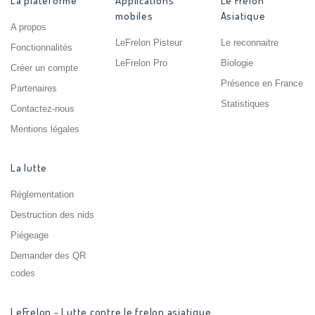
La plateforme
Applications
Le Frelon
mobiles
Asiatique
A propos
LeFrelon Pisteur
Le reconnaitre
Fonctionnalités
LeFrelon Pro
Biologie
Créer un compte
Présence en France
Partenaires
Statistiques
Contactez-nous
Mentions légales
La lutte
Réglementation
Destruction des nids
Piégeage
Demander des QR
codes
LeFrelon - Lutte contre le frelon asiatique