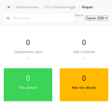
Haute-Garonne
CA Le Muretain Agglo
Roques
Saison
:
0
0
Signalements reçus
Nids confirmés
=
=
0
0
Nids détruits
Nids non détruits
=
=