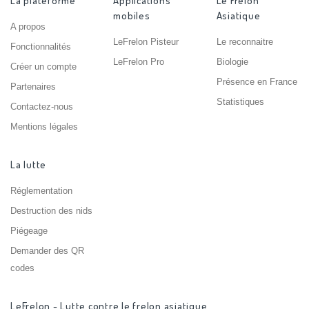
La plateforme
Applications
Le Frelon
mobiles
Asiatique
A propos
LeFrelon Pisteur
Le reconnaitre
Fonctionnalités
LeFrelon Pro
Biologie
Créer un compte
Présence en France
Partenaires
Statistiques
Contactez-nous
Mentions légales
La lutte
Réglementation
Destruction des nids
Piégeage
Demander des QR
codes
LeFrelon - Lutte contre le frelon asiatique