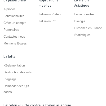
La plateforme
Applications
Le Frelon
mobiles
Asiatique
A propos
LeFrelon Pisteur
Le reconnaitre
Fonctionnalités
LeFrelon Pro
Biologie
Créer un compte
Présence en France
Partenaires
Statistiques
Contactez-nous
Mentions légales
La lutte
Réglementation
Destruction des nids
Piégeage
Demander des QR
codes
LeFrelon - Lutte contre le frelon asiatique