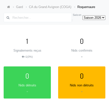
Gard
CA du Grand Avignon (COGA)
Roquemaure
Saison
:
1
0
Signalements reçus
Nids confirmés
+1
(0%)
=
0
0
Nids détruits
Nids non détruits
=
=