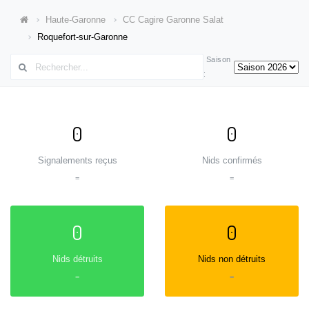
Haute-Garonne
CC Cagire Garonne Salat
Roquefort-sur-Garonne
Saison
:
0
0
Signalements reçus
Nids confirmés
=
=
0
0
Nids détruits
Nids non détruits
=
=