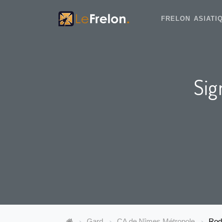
FRELON ASIAT
Sig
Gard
CA de Nîmes Métropole
Rod