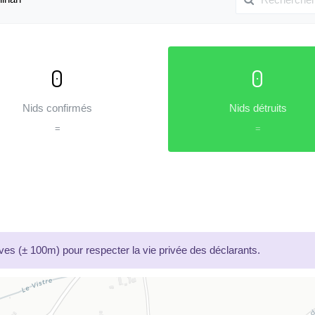
0
0
Nids confirmés
Nids détruits
=
=
es (± 100m) pour respecter la vie privée des déclarants.