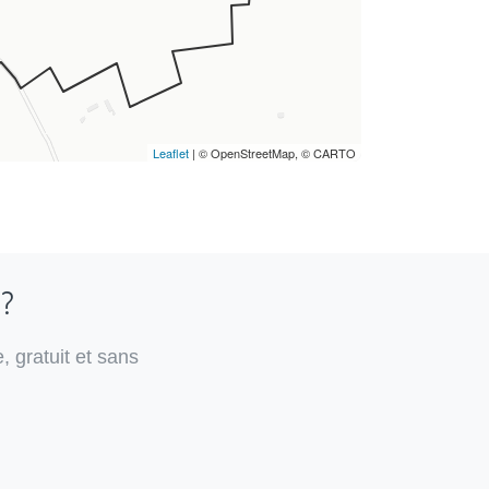
Leaflet
| © OpenStreetMap, © CARTO
 ?
, gratuit et sans