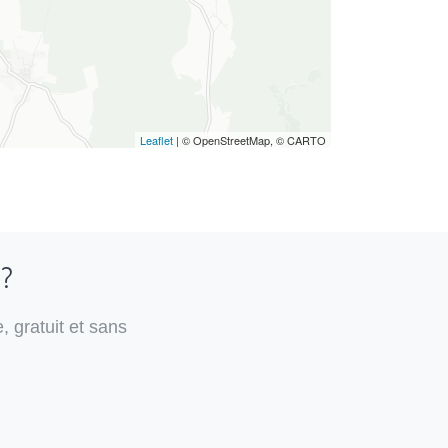
Leaflet
| © OpenStreetMap, © CARTO
 ?
, gratuit et sans