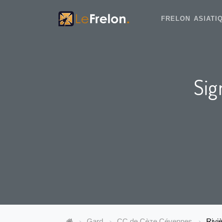
FRELON ASIAT
Sig
Gard
CC de Cèze Cévennes
Rivi