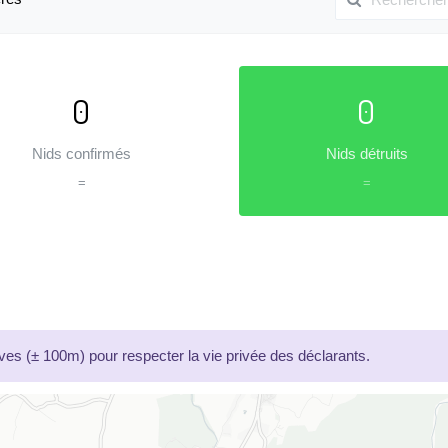
0
0
Nids confirmés
Nids détruits
=
=
es (± 100m) pour respecter la vie privée des déclarants.