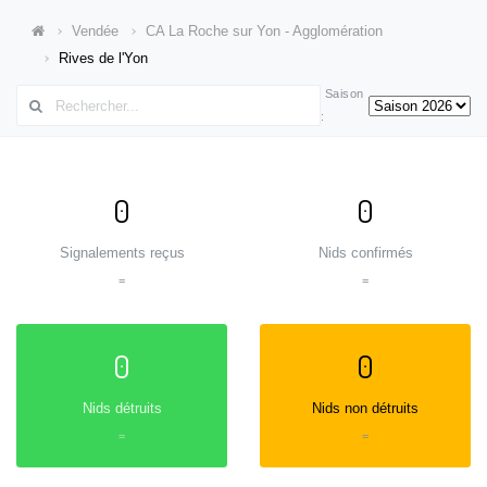
Vendée
CA La Roche sur Yon - Agglomération
Rives de l'Yon
Saison
:
0
0
Signalements reçus
Nids confirmés
=
=
0
0
Nids détruits
Nids non détruits
=
=