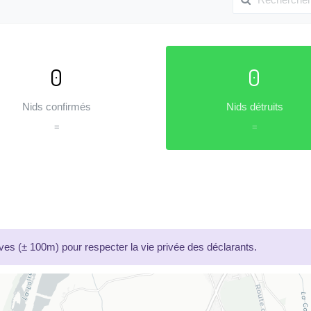
0
0
Nids confirmés
Nids détruits
=
=
es (± 100m) pour respecter la vie privée des déclarants.