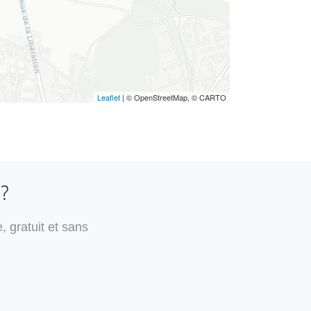
Leaflet
| © OpenStreetMap, © CARTO
 ?
, gratuit et sans