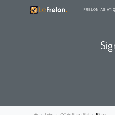
FRELON ASIAT
Sig
Loire
CC de Forez-Est
Rivas