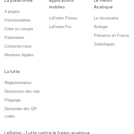
La plateforme
Applications
Le Frelon
mobiles
Asiatique
A propos
LeFrelon Pisteur
Le reconnaitre
Fonctionnalités
LeFrelon Pro
Biologie
Créer un compte
Présence en France
Partenaires
Statistiques
Contactez-nous
Mentions légales
La lutte
Réglementation
Destruction des nids
Piégeage
Demander des QR
codes
LeFrelon - Lutte contre le frelon asiatique