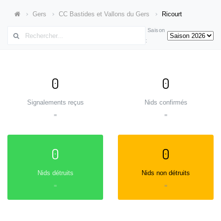
Gers
CC Bastides et Vallons du Gers
Ricourt
Saison
:
0
0
Signalements reçus
Nids confirmés
=
=
0
0
Nids détruits
Nids non détruits
=
=