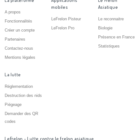
La plateforme
Applications
Le Frelon
mobiles
Asiatique
A propos
LeFrelon Pisteur
Le reconnaitre
Fonctionnalités
LeFrelon Pro
Biologie
Créer un compte
Présence en France
Partenaires
Statistiques
Contactez-nous
Mentions légales
La lutte
Réglementation
Destruction des nids
Piégeage
Demander des QR
codes
LeFrelon - Lutte contre le frelon asiatique