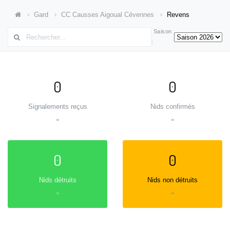
Gard
CC Causses Aigoual Cévennes
Revens
Saison
:
0
0
Signalements reçus
Nids confirmés
=
=
0
0
Nids détruits
Nids non détruits
=
=